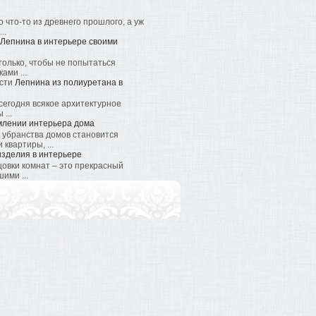
 что-то из древнего прошлого, а уж
..
Лепнина в интерьере своими
только, чтобы не попытаться
ами ...
Лепнина из полиуретана в
 сегодня всякое архитектурное
...
млении интерьера дома
 убранства домов становится
квартиры, ...
зделия в интерьере
овки комнат – это прекрасный
ими ...