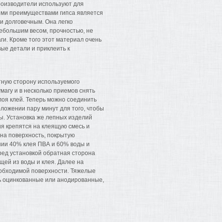
роизводители используют для
ными преимуществами гипса является
 и долговечным. Она легко
ебольшим весом, прочностью, не
ги. Кроме того этот материал очень
вые детали и приклеить к
тную сторону используемого
магу и в несколько приемов снять
лоя клей. Теперь можно соединить
ложении пару минут для того, чтобы
ы. Установка же лепных изделий
я крепятся на клеящую смесь и
 на поверхность, покрытую
ении 40% клея ПВА и 60% воды и
ред установкой обратная сторона
щей из воды и клея. Далее на
еобходимой поверхности. Тяжелые
ь оцинкованные или анодированные,