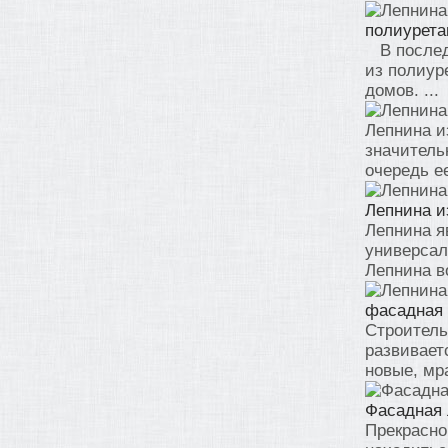
полиурета
В последн
из полиур
домов. ...
Лепнина и
значитель
очередь ее
Лепнина и
Лепнина я
универсал
Лепнина во
фасадная 
Строитель
развивает
новые, мра
Фасадная 
Прекрасно