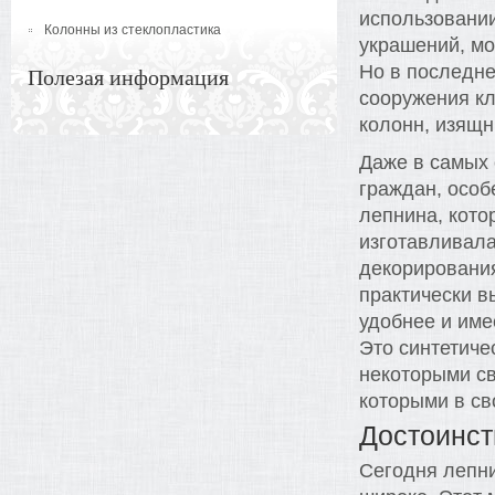
использовании
Колонны из стеклопластика
украшений, мо
Но в последне
Полезая информация
сооружения кл
колонн, изящн
Даже в самых
граждан, особ
лепнина, кото
изготавливала
декорирования
практически в
удобнее и име
Это синтетиче
некоторыми с
которыми в св
Достоинст
Сегодня лепни