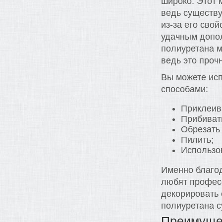
широко. Этот 
ведь существу
из-за его сво
удачным допол
полиуретана м
ведь это проч
Вы можете ис
способами:
Приклеив
Прибиват
Обрезать
Пилить;
Использо
Именно благод
любят профес
декорировать 
полиуретана с
Преимущес