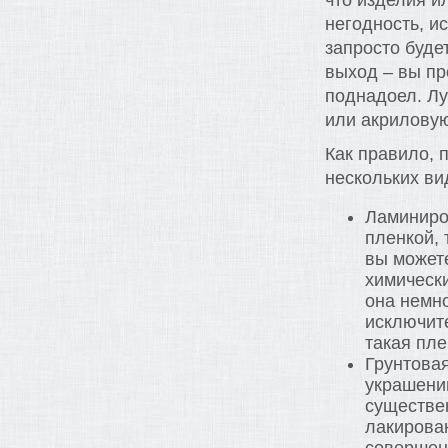
что изделия и
негодность, и
запросто буде
выход – вы пр
поднадоел. Л
или акриловую
Как правило, 
нескольких ви
Ламиниров
пленкой, 
вы можете
химическ
она немно
исключит
такая пле
Грунтовая
украшени
существен
лакирова