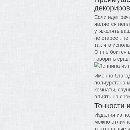
декориро
Если идет реч
является непл
утяжелять ваш
не стареет, не
так что испол
Он не боится 
говорить срав
Именно благод
полиуретана м
комнаты, саун
влиять на сро
Тонкости 
Изделия из п
можно отлично
театральные и