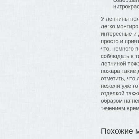
совершен
нитрокрас
У лепнины пол
легко монтиро
интересные и
просто и прия
что, немного 
соблюдать в т
лепниной пожа
пожара такие 
отметить, что
нежели уже го
отделкой такж
образом на не
течением врем
Похожие 