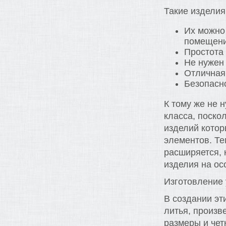
Такие издели
Их можно 
помещен
Простота
Не нужен
Отличная
Безопасн
К тому же не 
класса, поско
изделий котор
элементов. Те
расширяется, 
изделия на ос
Изготовление 
В создании э
литья, произв
размеры и чет