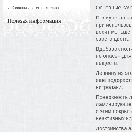
Основные кач
Колонны из стеклопластика
Полиуретан – 
Полезая информация
при использов
весит меньше 
своего цвета.
Вдобавок поли
не опасен для
веществ.
Лепнину из э
еще водораст
нитролаки.
Поверхность 
ламинирующей
с этим покрыт
неактивных кр
Достоинства э