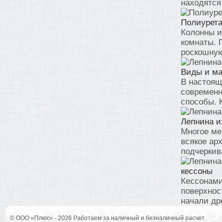
находятся 
Полиурета
Колонны и
комнаты. 
роскошную
Виды и м
В настоящ
современн
способы. К
Лепнина и
Многое ме
всякое ар
подчеркива
кессоны
Кессонами
поверхнос
начали дре
© ООО «Плюс» - 2026 Работаем за наличный и безналичный расчет.