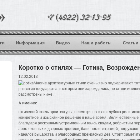
ги
Информация
Видео
Наши работы
Статьи
Коротко о стилях — Готика, Возрожде
12.02.2013
Многие архитектурные стили очень явно подчеркивают тот
развития государства, в котором они зарождались, не стали исклю
рассмотрены ниже.
А именно:
готический стиль архитектуры, несмотря на свою глубоко религиоз
конкретное и изысканное решение в наше время. Величественные 
благодаря роскошным устремленным ввысь сводам, ребристым пе
арок, оконных и дверных проемов, башенок и витражей, погружают 
идеалов рыцарства и благородных прекрасных дев. Стоит заметить