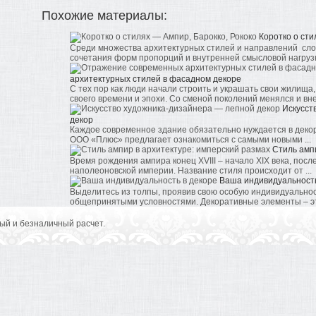
Похожие материалы:
Коротко о сти
Среди множества архитектурных стилей и направлений сл
сочетания форм пропорций и внутренней смысловой нагрузки
архитектурных стилей в фасадном декоре
С тех пор как люди начали строить и украшать свои жилища
своего времени и эпохи. Со сменой поколений менялся и вне
Искусст
декор
Каждое современное здание обязательно нуждается в декор
ООО «Плюс» предлагает ознакомиться с самыми новыми ...
Стиль амп
Время рождения ампира конец XVIII – начало XIX века, пос
наполеоновской империи. Название стиля происходит от ...
Ваша индивидуальность
Выделитесь из толпы, проявив свою особую индивидуальнос
общепринятыми условностями. Декоративные элементы – это 
ый и безналичный расчет.