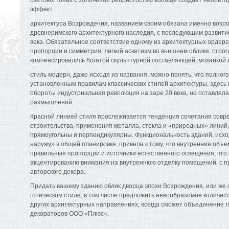
светлых тонах с золоченой ребристостью вообще создает неповт
эффект.
архитектура Возрождения, названием своим обязана именно возр
древнеримского архитектурного наследия, с последующим развитие
века. Обязательное соответствие одному из архитектурных ордеро
пропорции и симметрия, легкий аскетизм во внешнем облике, стро
компенсировались богатой скульптурной составляющей, мозаикой 
стиль модерн, даже исходя из названия, можно понять, что полног
установленным правилам классических стилей архитектуры, здесь
обороты индустриальная революция на заре 20 века, не оставляла
размышлений.
Красной линией стиля прослеживается тенденция сочетания совр
строительства, применения металла, стекла и «природных» линий
прямоугольны и перпендикулярны. Функциональность зданий, исхо
наружу» в общей планировке, привела к тому, что внутренние объ
правильные пропорции и источники естественного освещения, что 
акцентированию внимания на внутреннюю отделку помещений, с п
авторского декора.
Придать вашему зданию облик дворца эпохи Возрождения, или же 
готическом стиле, в том числе предложить невообразимое количе
других архитектурных направлениях, всегда сможет объединение л
декораторов ООО «Плюс».