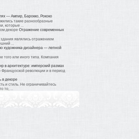
лях — Ампир, Барокко, Рококо
ожились такие разнообразные
, которые ...
Отражение современных
, здания являлись отражением
шний ...
во художника-дизайнера — лепной
е того или иного типа. Компания
ир в архитектуре: имперский размах
ле Французской революции и в период
 в декоре
ть и стиль. Не ограничивайтесь
то, ...