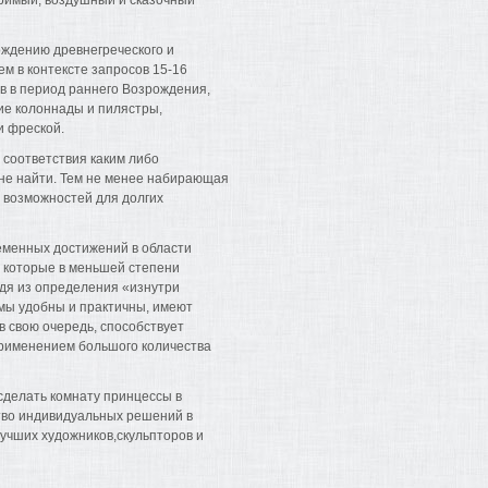
оримый, воздушный и сказочный
ождению древнегреческого и
м в контексте запросов 15-16
в в период раннего Возрождения,
гие колоннады и пилястры,
и фреской.
о соответствия каким либо
 не найти. Тем не менее набирающая
 возможностей для долгих
еменных достижений в области
, которые в меньшей степени
дя из определения «изнутри
емы удобны и практичны, имеют
в свою очередь, способствует
рименением большого количества
сделать комнату принцессы в
ство индивидуальных решений в
учших художников,скульпторов и