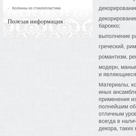
декорировани
Колонны из стеклопластика
декорировани
Полезая информация
барокко;
выполнение ра
греческий, рим
романтизм, ре
модерн, манье
и являющиеся
Материалы, ко
иных ансамбле
применения из
полнейшим обр
отличным уров
всегда в нал
декора, таких 