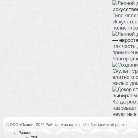
искусстве
Гипс явля
Искусстве
полистирол
— евроста
Как часть
применени
благородне
Скульптур
элитного 
жилых домо
выбираем
Когда рем
назревает
неуютные с
© ООО «Плюс» - 2026 Работаем за наличный и безналичный расчет.
Разное
Уют