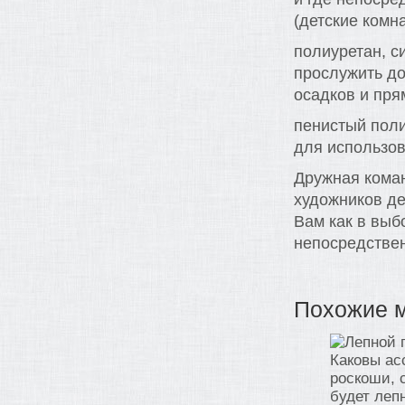
(детские комн
полиуретан, с
прослужить д
осадков и пря
пенистый поли
для использов
Дружная кома
художников д
Вам как в выб
непосредстве
Похожие 
Каковы ас
роскоши, 
будет лепн