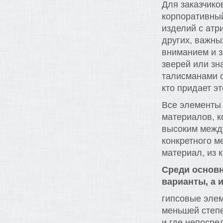
Для заказчико
корпоративный
изделий с атр
других, важны
вниманием и з
зверей или зна
талисманами с
кто придает э
Все элементы 
материалов, к
высоким между
конкретного м
материал, из 
Среди основн
варианты, а 
гипсовые элем
меньшей степе
и где непосре