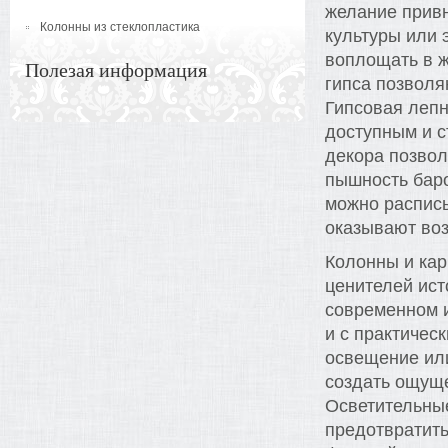
желание привн
Колонны из стеклопластика
культуры или 
воплощать в ж
Полезая информация
гипса позволя
Гипсовая лепн
доступным и 
декора позвол
пышность баро
можно расписы
оказывают воз
Колонны и ка
ценителей ист
современном и
и с практичес
освещение или
создать ощуще
Осветительные
предотвратит