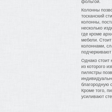
фольгой.
Колонны позво
тосканский ст
колонны, пост
несколько изд
где кроме арх
мебели. Стоит
колоннами, сл
подчеркивают 
Однако стоит 
из которого и
пилястры позв
индивидуально
благородную с
Кроме того, п
усиливают сте