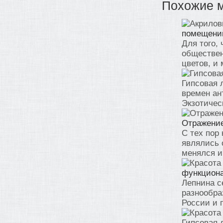
Похожие 
помещени
Для того,
обществен
цветов, и 
Гипсовая 
времен ан
Экзотическ
Отражение
С тех пор
являлись 
менялся и
функциона
Лепнина с
разнообра
России и п
Гипсовая 