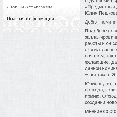
году премия в
«Предметный д
Колонны из стеклопластика
Юлия Пешкова
Полезая информация
Дебют номина
Подобное нов
запланированн
работы и он с
окончательным
началом, как 
желающие. Даж
данной номина
участников. Эт
Юлия шутит, ч
полгода, коли
армию. Отсюда
создании ново
Мнение со ст