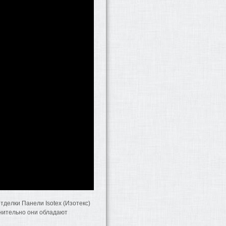
тделки Панели Isotex (Изотекс)
нительно они обладают