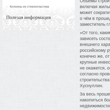
Объемы строи
включая жилые
Колонны из стеклопластика
может сократи
Полезая информация
о чём в проше
заместитель г
«От того, как
зависеть сост
внешнего хара
российскому р
конечно же, от
крупные инве
не окажется, 
согласно про
строительства
Хуснуллин.
За весь проше
накопиться бо
недвижимости 