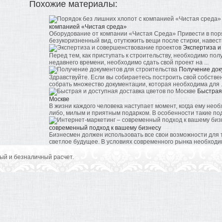
Похожие материалы:
компанией «Чистая среда»
Оборудование от компании «Чистая Среда» Привести в пор
безукоризненный вид, отутюжить вещи после стирки, навести
Экспертиза и
Перед тем, как приступать к строительству, необходимо пол
недавнего времени, необходимо сдать свой проект на ...
Получение док
Здравствуйте. Если вы собираетесь построить свой собств
собрать множество документации, которая необходима для .
Быстрая 
Москве
В жизни каждого человека наступает момент, когда ему нео
либо, милым и приятным подарком. В особенности такие пода
современный подход к вашему бизнесу
Бизнесмен должен использовать все свои возможности для 
светлое будущее. В условиях современного рынка необходим
ый и безналичный расчет.