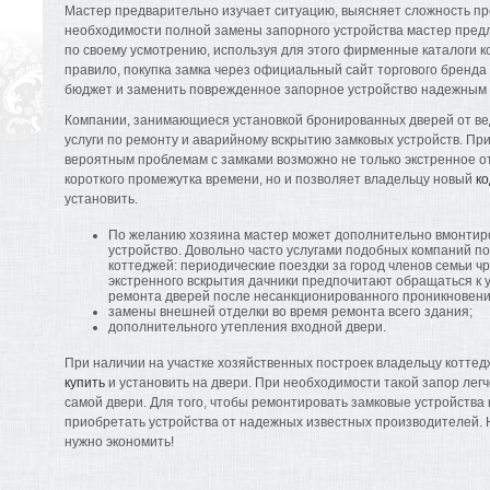
Мастер предварительно изучает ситуацию, выясняет сложность пр
необходимости полной замены запорного устройства мастер пред
по своему усмотрению, используя для этого фирменные каталоги к
правило, покупка замка через официальный сайт торгового бренд
бюджет и заменить поврежденное запорное устройство надежным 
Компании, занимающиеся установкой бронированных дверей от ве
услуги по ремонту и аварийному вскрытию замковых устройств. Пр
вероятным проблемам с замками возможно не только экстренное о
короткого промежутка времени, но и позволяет владельцу новый
ко
установить.
По желанию хозяина мастер может дополнительно вмонтир
устройство. Довольно часто услугами подобных компаний п
коттеджей: периодические поездки за город членов семьи 
экстренного вскрытия дачники предпочитают обращаться к 
ремонта дверей после несанкционированного проникновени
замены внешней отделки во время ремонта всего здания;
дополнительного утепления входной двери.
При наличии на участке хозяйственных построек владельцу котте
купить
и установить на двери. При необходимости такой запор легч
самой двери. Для того, чтобы ремонтировать замковые устройства 
приобретать устройства от надежных известных производителей. 
нужно экономить!