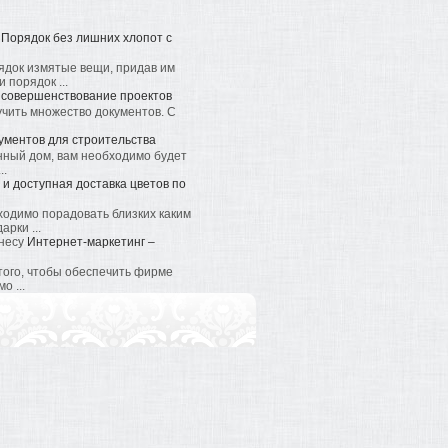
Порядок без лишних хлопот с
ядок измятые вещи, придав им
 порядок ...
 совершенствование проектов
учить множество документов. С
ументов для строительства
енный дом, вам необходимо будет
..
и доступная доставка цветов по
бходимо порадовать близких каким
рки ...
Интернет-маркетинг –
того, чтобы обеспечить фирме
о ...