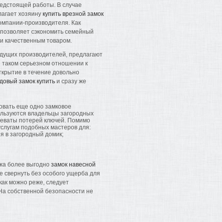
едстоящей работы. В случае
лагает хозяину
купить врезной замок
омпании-производителя. Как
а позволяет сэкономить семейный
и качественным товаром.
дущих производителей, предлагают
и таком серьезном отношении к
ткрытие в течение довольно
довый замок купить
и сразу же
овать еще одно замковое
ользуются владельцы загородных
чреваты потерей ключей. Помимо
услугам подобных мастеров для:
я в загородный домик;
джа более выгодно
замок навесной
е свернуть без особого ущерба для
как можно реже, следует
На собственной безопасности не