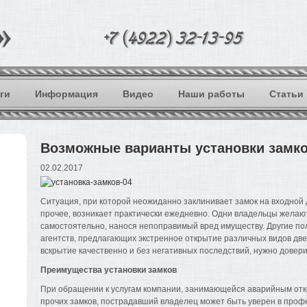
ги
Информация
Видео
Наши работы
Статьи
Возможные варианты установки замк
02.02.2017
Ситуация, при которой неожиданно заклинивает замок на входной 
прочее, возникает практически ежедневно. Одни владельцы жела
самостоятельно, нанося непоправимый вред имуществу. Другие по
агентств, предлагающих экстренное открытие различных видов две
вскрытие качественно и без негативных последствий, нужно довер
Преимущества установки замков
При обращении к услугам компании, занимающейся аварийным от
прочих замков, пострадавший владелец может быть уверен в про