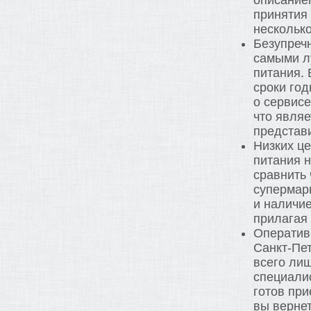
описание
принятия 
нескольк
Безупречн
самыми л
питания. 
сроки год
о сервисе
что явля
представ
Низких це
питания н
сравнить 
супермарк
и наличие
прилагая 
Оперативн
Санкт-Пе
всего лиш
специалис
готов при
вы вернет