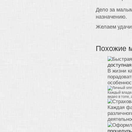
Дело за малым
назначению.
Желаем удачи
Похожие 
доступная
В жизни к
порадоват
особенност
Каждый владел
видео в топе, 
Каждая фа
различног
деятельнос
процедуры