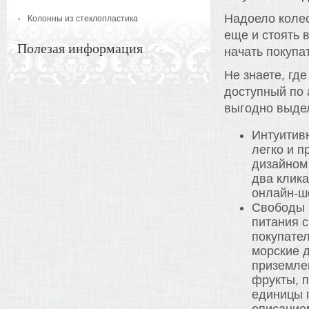
Надоело колес
Колонны из стеклопластика
еще и стоять 
Полезая информация
начать покупа
Не знаете, гд
доступный по 
выгодно выдел
Интуитив
легко и п
дизайном
два клика
онлайн-шо
Свободы 
питания 
покупател
морские 
приземле
фрукты, п
единицы 