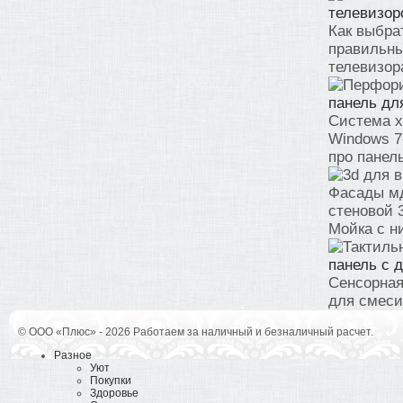
телевизор
Как выбра
правильны
телевизора
панель дл
Система х
Windows 7
про панель
Фасады мд
стеновой 
Мойка с ни
панель с 
Сенсорная
для смеси
© ООО «Плюс» - 2026 Работаем за наличный и безналичный расчет.
Разное
Уют
Покупки
Здоровье