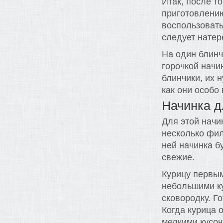
Итак, после т
приготовлению
воспользовать
следует натер
На один блинч
горочкой начин
блинчики, их 
как они особо
Начинка д
Для этой начи
несколько фил
ней начинка б
свежие.
Курицу первым
небольшими ку
сковородку. Г
Когда курица 
мелкими кусоч