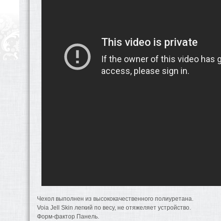
Чехол выполнен из высококачественного полиуретана.
Voia Jell Skin легкий по весу, не отяжеляет устройство.
Форм-фактор Панель.