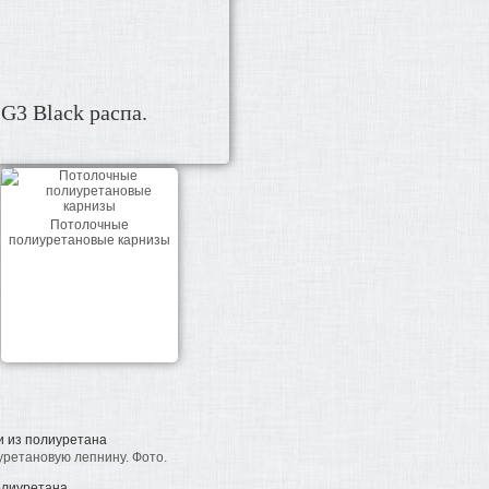
 G3 Black распа.
Потолочные
полиуретановые карнизы
и из полиуретана
уретановую лепнину. Фото.
олиуретана