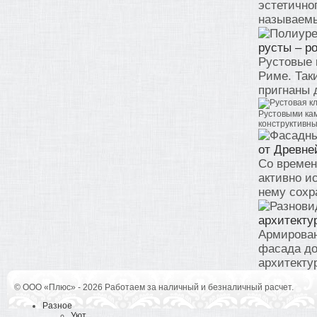
эстетично
называемы
русты – р
Рустовые 
Риме. Так
пригнаны д
Рустовыми кам
конструктивны
от Древне
Со времен
активно и
нему сохр
архитекту
Армирован
фасада до
архитекту
© ООО «Плюс» - 2026 Работаем за наличный и безналичный расчет.
Разное
Уют