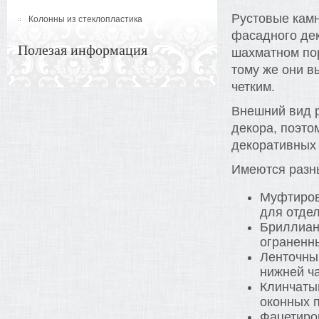
Рустовые камн
Колонны из стеклопластика
фасадного дек
Полезая информация
шахматном пор
тому же они в
четким.
Внешний вид р
декора, поэто
декоративных
Имеются разны
Муфтиров
для отдел
Бриллиан
ограненн
Ленточны
нижней ч
Клинчатый
оконных 
Фацетиро