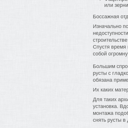
или зерн
Боссажная от
Изначально п
недоступности
строительств
Спустя время 
собой огромну
Большим спро
русты с гладк
обязана прим
Их каких мате
Для таких арх
установка. Вд
монтажа подо
снять русты в