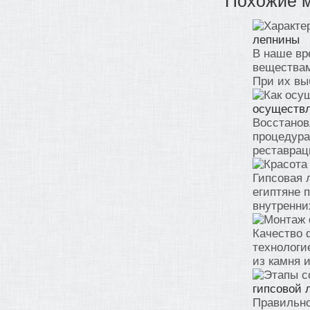
Похожие 
лепнины
В наше вр
веществам
При их выб
осуществл
Восстанов
процедура
реставраци
Гипсовая 
египтяне 
внутренних
Качество 
технологи
из камня и
гипсовой 
Правильно