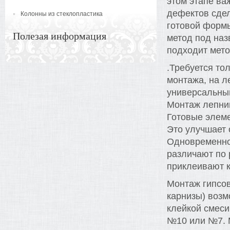
этом этапе ва
дефектов сдел
Колонны из стеклопластика
готовой форм
Полезая информация
метод под наз
подходит мето
.Требуется то
монтажа, на л
универсальны
Монтаж лепнин
Готовые элеме
Это улучшает 
Одновременно 
различают по 
приклеивают 
Монтаж гипсов
карнизы) воз
клейкой смеси
№10 или №7. М