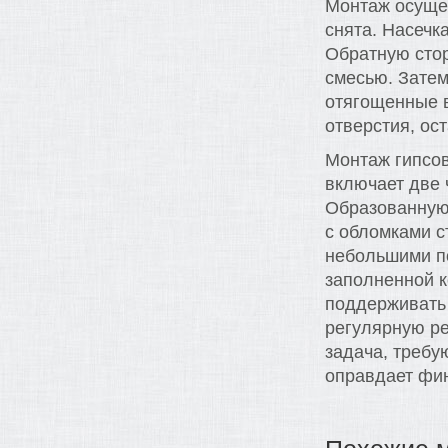
Монтаж осущес
снята. Насечк
Обратную стор
смесью. Затем
отягощенные 
отверстия, ос
Монтаж гипсов
включает две 
Образованную 
с обломками с
небольшими п
заполненной к
поддерживать
регулярную р
задача, требу
оправдает фин