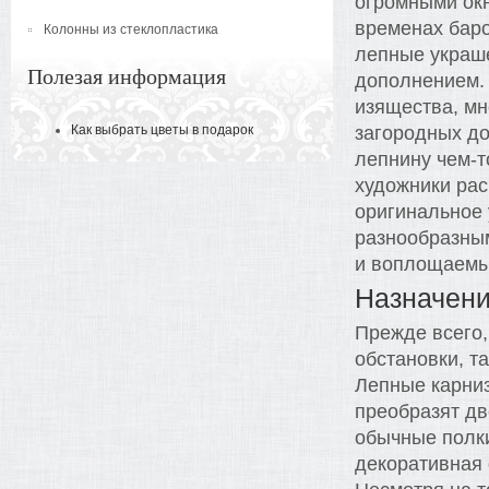
огромными окн
временах баро
Колонны из стеклопластика
лепные украше
Полезая информация
дополнением. 
изящества, мн
Как выбрать цветы в подарок
загородных до
лепнину чем-т
художники рас
оригинальное 
разнообразным
и воплощаемы
Назначен
Прежде всего,
обстановки, т
Лепные карниз
преобразят д
обычные полки
декоративная