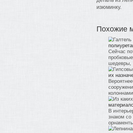
деталь из леп
изюминку.
Похожие 
полиурета
Сейчас по
пробковые
шедевры, 
их назнач
Вероятнее
сооружени
колоннами 
материало
В интерье
знаком со
орнаменты 