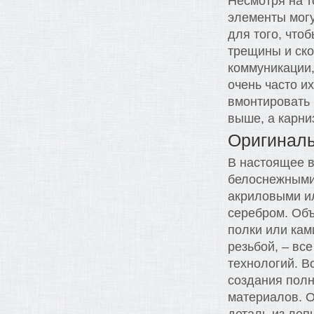
Несмотря на т
элементы могу
для того, что
трещины и ско
коммуникации
очень часто и
вмонтировать 
выше, а карни
Оригинал
В настоящее в
белоснежными:
акриловыми и
серебром. Об
полки или ка
резьбой, – вс
технологий. В
создания пол
материалов. О