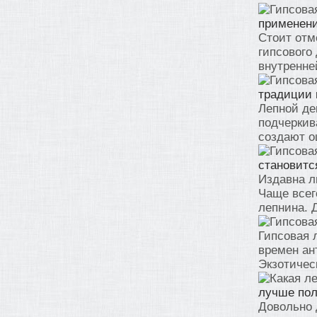
применени
Стоит отм
гипсового
внутренней
традиции 
Лепной де
подчеркив
создают о
становитс
Издавна л
Чаще всег
лепнина. Д
Гипсовая 
времен ан
Экзотическ
лучше пол
Довольно 