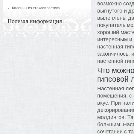
возможно созд
Колонны из стеклопластика
выгнутого и д
вылеплены да
Полезая информация
покупатель мо
хороший масте
интересным и 
настенная гип
закончилось, 
настенной гип
Что можно
гипсовой 
Настенная ле
помещения, с
вкус. При на
декорировани
молдингов. Т
большим. Наст
сочетании с т