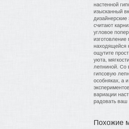
настенной ги
изысканный вк
дизайнерские 
считают карни
угловое попер
изготовление 
находящейся н
ощутите прос
уюта, мягкост
лепниной. Со 
гипсовую лепн
особняках, а 
экспериментов
вариации наст
радовать ваш 
Похожие 