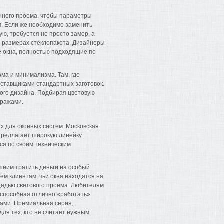
нного проема, чтобы параметры
м. Если же необходимо заменить
ую, требуется не просто замер, а
в размерах стеклопакета. Дизайнеры
 окна, полностью подходящие по
ма и минимализма. Там, где
оставщиками стандартных заготовок.
лого дизайна. Подбирая цветовую
тражами.
 для оконных систем. Московская
предлагает широкую линейку
ся по своим техническим
шним тратить деньги на особый
ем клиентам, чьи окна находятся на
щадью светового проема. Любителям
 способная отлично «работать»
зами. Премиальная серия,
ля тех, кто не считает нужным