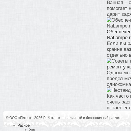
Ванная – 
помогает 
дарит заря
Обеспечен
NaLampe.r
Если вы р
крайне ва
отдельно 
ремонту к
Однокомна
предел ме
однокомна
Как часто
очень рас
встаёт есл
© ООО «Плюс» - 2026 Работаем за наличный и безналичный расчет.
Разное
Уют