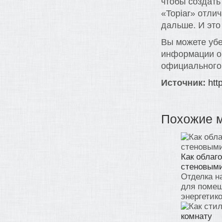
чтобы создать
«Topiar» отли
дальше. И это
Вы можете убе
информации о 
официального 
Источник:
htt
Похожие 
Как облаг
стеновым
Отделка н
для помещ
энергетико
комнату