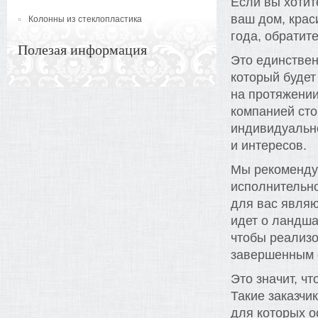
Если вы хотит
ваш дом, крас
Колонны из стеклопластика
года, обратит
Полезая информация
Это единствен
который будет
на протяжении
компанией сто
индивидуально
и интересов.
Мы рекомендуе
исполнительно
для вас являю
идет о ландша
чтобы реализо
завершенным 
Это значит, чт
Такие заказчи
для которых о