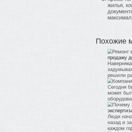
жилья, к
документо
максимал
Похожие 
продажу д
Наверняка
задумывал
решили раз
Сегодня б
может быт
оборудован
экспертиз
Люди нача
назад и з
каждом гор