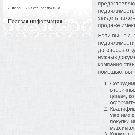
предоставляют
Колонны из стеклопластика
недвижимость,
увидеть ниже 
Полезая информация
продаже имею
Если вы не зн
недвижимости,
договоров о к
нужных докуме
компания ста
помощью, вы к
Сотрудник
вторичных
ценам, к
оформить
Квалифиц
уже имею
покупки и
максимал
Кроме тог