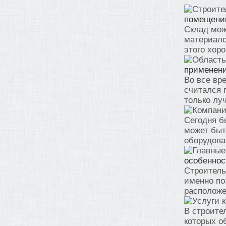
помещени
Склад мож
материало
этого хор
применени
Во все вр
считался 
только лу
Сегодня б
может быт
оборудован
особеннос
Строитель
именно по
расположен
В строите
которых о