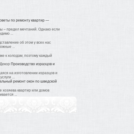
оветы по ремонту квартир —
ы – предел мечтаний. Однако если
димо ...
тавление об этом у всех нас
ожные ...
вке к холодам, поэтому каждый
Производство изразцов и
аяся на изготовлении изразцов и
слуги ...
альный ремонт окон по шведской
е хозяева квартир или домов
вается ...