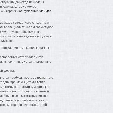
ществующий дымоход пригоден к
и камина, которую желает
йкий кирпич и
огнеупорный клей для
о дымоход совместим с конкретным
лько специалист. Но в любом случае
е будет существовать угроза
мы с тягой, запах дыма и продуктов
следующее:
а вентиляционные каналы должны
несгораемых материалов и как
сли в нем планируются и наклонные
лой формы.
вляется необходимость ее грамотного
т одни проблемы (утечка тепла
ные камни спотыкались многие, кто
 этом к помощи проектировщиков и
алейшие нюансы конструкции того
едственно в процессе монтажа. В
 стенки, это один из показателей