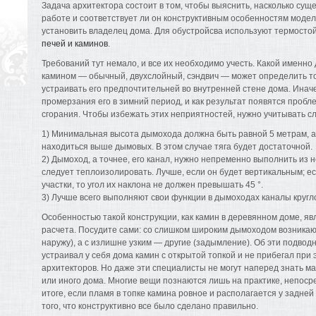
Задача архитектора состоит в том, чтобы выяснить, насколько су
работе и соответствует ли он конструктивным особенностям модел
установить владелец дома. Для обустройсва используют термосто
печей и каминов
.
Требований тут немало, и все их необходимо учесть. Какой именн
камином — обычный, двухслойный, сэндвич — может определить то
устраивать его предпочтительней во внутренней стене дома. Инач
промерзания его в зимний период, и как результат появятся пробле
сгорания. Чтобы избежать этих неприятностей, нужно учитывать 
1) Минимальная высота дымохода должна быть равной 5 метрам, 
находиться выше дымовых. В этом случае тяга будет достаточной.
2) Дымоход, а точнее, его канал, нужно непременно выполнить из 
следует теплоизолировать. Лучше, если он будет вертикальным; е
участки, то угол их наклона не должен превышать 45 °.
3) Лучше всего выполняют свои функции в дымоходах каналы круг
Особенностью такой конструкции, как камин в деревянном доме, я
расчета. Посудите сами: со слишком широким дымоходом возникаю
наружу), а с излишне узким — другие (задымление). Об эти подвод
устраивал у себя дома камин с открытой топкой и не прибегал при
архитекторов. Но даже эти специалисты не могут наперед знать м
или иного дома. Многие вещи познаются лишь на практике, непоср
итоге, если пламя в топке камина ровное и располагается у задней
того, что конструктивно все было сделано правильно.