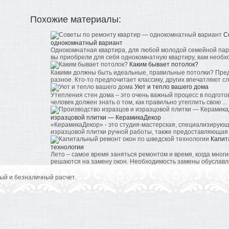
Похожие материалы:
С
однокомнатный вариант
Однокомнатная квартира, для любой молодой семейной пар
вы приобрели для себя однокомнатную квартиру, вам необхо
Каким бывает потолок?
Какими должны быть идеальные, правильные потолки? Предс
разное. Кто-то предпочитает классику, других впечатляют сл
Уют и тепло вашего дома
Утепления стен дома – это очень важный процесс в подгото
человек должен знать о том, как правильно утеплить свою ...
изразцовой плитки — КерамикаДекор
«КерамикаДекор» - это студия-мастерская, специализирующ
изразцовой плитки ручной работы, также предоставляющая у
Капит
технологии
Лето – самое время заняться ремонтом и время, когда многи
решаются на замену окон. Необходимость замены обуславли
ый и безналичный расчет.