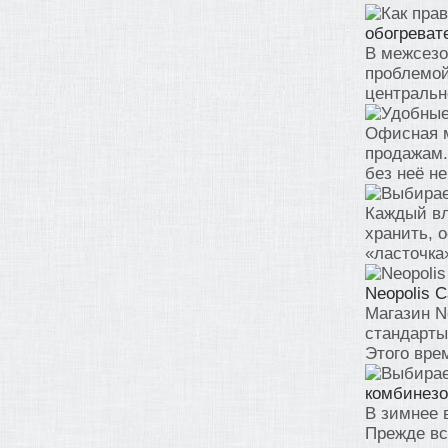
обогреват
В межсезо
проблемой
центральн
Офисная м
продажам. 
без неё не
Каждый вл
хранить, 
«ласточка»
Neopolis 
Магазин N
стандарты
Этого вре
комбинез
В зимнее в
Прежде все