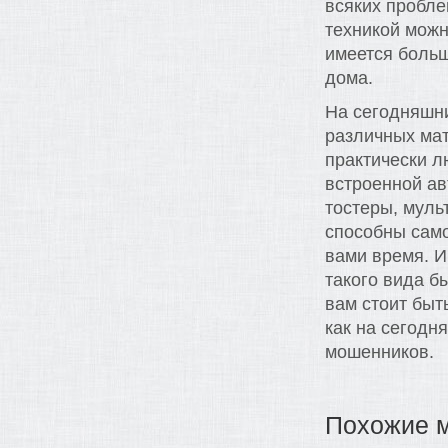
всяких пробле
техникой можн
имеется больш
дома.
На сегодняшни
различных мат
практически л
встроенной ав
тостеры, мульт
способны само
вами время. И
такого вида б
вам стоит быт
как на сегодн
мошенников.
Похожие 