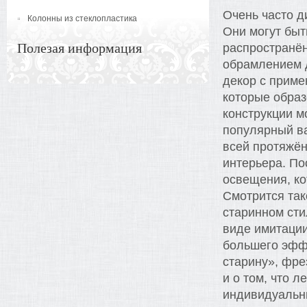
Очень часто д
Колонны из стеклопластика
Они могут быт
Полезая информация
распространён
обрамлением д
декор с приме
которые обра
конструкции м
популярный ва
всей протяжён
интерьера. По
освещения, ко
Смотрится та
старинном сти
виде имитации
большего эфф
старину», фре
и о том, что л
индивидуальны