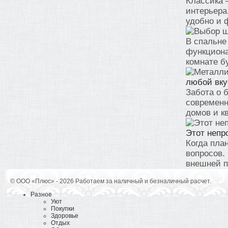
Классика 
интерьера
удобно и ф
В спальне
функциона
комнате бу
любой вку
Забота о 
современн
домов и кв
Этот непр
Когда пла
вопросов.
внешней п
© ООО «Плюс» - 2026 Работаем за наличный и безналичный расчет.
Разное
Уют
Покупки
Здоровье
Отдых