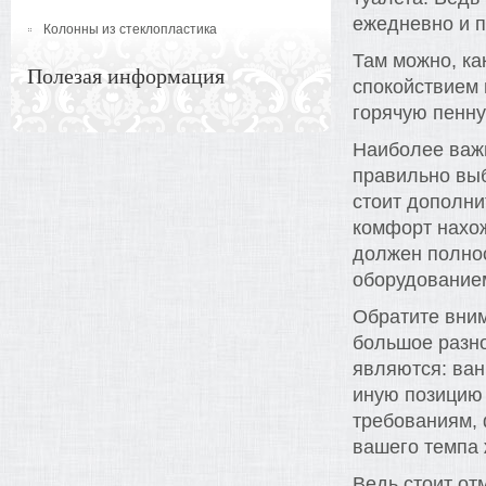
ежедневно и п
Колонны из стеклопластика
Там можно, ка
Полезая информация
спокойствием 
горячую пенн
Наиболее важн
правильно выб
стоит дополн
комфорт нахож
должен полнос
оборудование
Обратите вним
большое разн
являются: ван
иную позицию
требованиям, 
вашего темпа 
Ведь стоит от