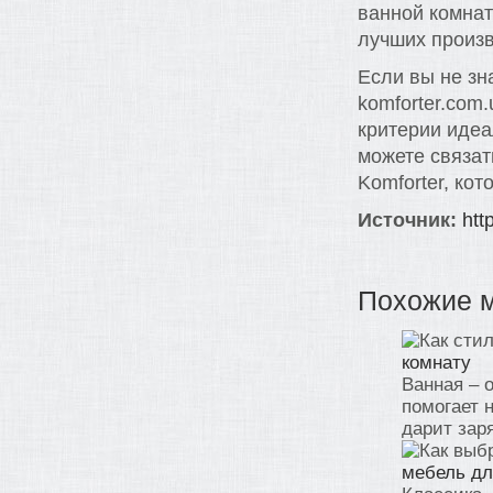
ванной комнат
лучших произ
Если вы не зн
komforter.com
критерии идеа
можете связат
Komforter, ко
Источник:
htt
Похожие 
комнату
Ванная – 
помогает 
дарит заря
мебель дл