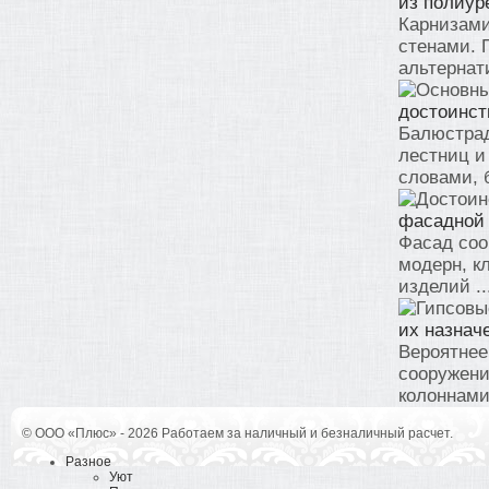
из полиур
Карнизами
стенами. 
альтернат
достоинст
Балюстрад
лестниц и
словами, б
фасадной 
Фасад соо
модерн, к
изделий ..
их назнач
Вероятнее
сооружени
колоннами 
© ООО «Плюс» - 2026 Работаем за наличный и безналичный расчет.
Разное
Уют