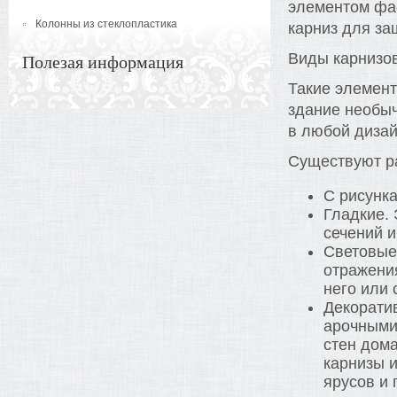
элементом фа
Колонны из стеклопластика
карниз для за
Виды карнизов
Полезая информация
Такие элемент
здание необы
в любой дизай
Существуют ра
С рисунк
Гладкие.
сечений 
Световые
отражения
него или 
Декорати
арочными
стен дом
карнизы 
ярусов и