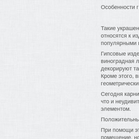
Особенности 
Такие украше
относятся к и
популярными 
Гипсовые изде
виноградная л
декорируют та
Кроме этого, 
геометрически
Сегодня карни
что и неудиви
элементом.
Положительны
При помощи эт
помещение, но