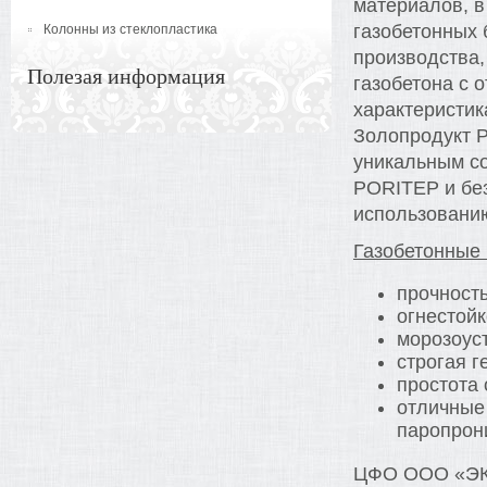
материалов, в
газобетонных
Колонны из стеклопластика
производства,
Полезая информация
газобетона с 
характеристи
Золопродукт Р
уникальным со
PORITEP и без
использовани
Газобетонные 
прочность
огнестойк
морозоус
строгая г
простота 
отличные
паропрон
ЦФО ООО «ЭКО