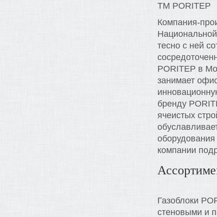
ТМ PORITEP
Компания-про
Национальной
тесно с ней с
сосредоточенн
PORITEP в Мос
занимает офис
инновационную
бренду PORITE
ячеистых стро
обуславливает
оборудования 
компании подр
Ассортиме
Газоблоки PO
стеновыми и п