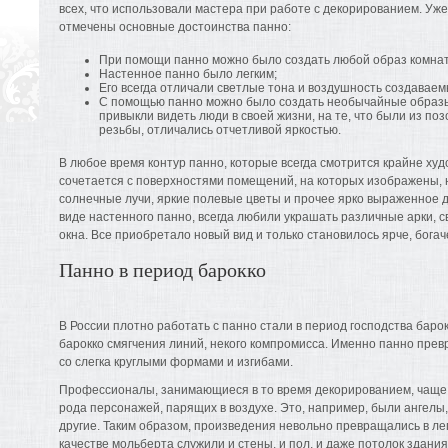
всех, что использовали мастера при работе с декорированием. Уже
отмечены основные достоинства панно:
При помощи панно можно было создать любой образ комнат
Настенное панно было легким;
Его всегда отличали светлые тона и воздушность создаваем
С помощью панно можно было создать необычайные образы,
привыкли видеть люди в своей жизни, на те, что были из по
резьбы, отличались отчетливой яркостью.
В любое время контур панно, которые всегда смотрится крайне ху
сочетается с поверхностями помещений, на которых изображены, 
солнечные лучи, яркие полевые цветы и прочее ярко выраженное д
виде настенного панно, всегда любили украшать различные арки, 
окна. Все приобретало новый вид и только становилось ярче, богач
Панно в период барокко
В России плотно работать с панно стали в период господства баро
барокко смягчения линий, некого компромисса. Именно панно прев
со слегка круглыми формами и изгибами.
Профессионалы, занимающиеся в то время декорированием, чаще 
рода персонажей, парящих в воздухе. Это, например, были ангелы
другие. Таким образом, произведения невольно превращались в ле
качестве мольберта служили и стены, и пол, и даже потолок здан