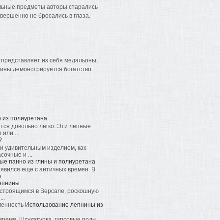
альные предметы авторы старались
вершенно не бросались в глаза.
 представляет из себя медальоны,
нины демонстрируется богатство
 из полиуретана
тся довольно легко. Эти лепные
или ...
?
и удивительным изделием, как
очные и ...
ые панно из глины и полиуретана
явился еще с античных времен. В
...
лепнины
, строящимся в Версале, роскошную
..
Использование лепнины из
время. Штукатурка, гипсовые полы,