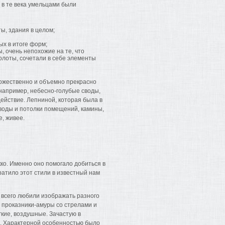
 в те века умельцами были
ы, здания в целом;
ых в итоге форм;
 очень непохожие на те, что
золоты, сочетали в себе элементы
дожественно и объемно прекрасно
например, небесно-голубые своды,
ействие. Лепниной, которая была в
своды и потолки помещений, камины,
е, живее.
кко. Именно оно помогало добиться в
ратило этот стили в известный нам
всего любили изображать разного
, проказники-амуры со стрелами и
гкие, воздушные. Зачастую в
ия. Характерной особенностью было