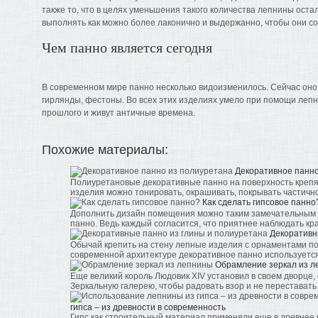
также то, что в целях уменьшения такого количества лепнины ост
выполнять как можно более лаконично и выдержанно, чтобы они со
Чем панно является сегодня
В современном мире панно несколько видоизменилось. Сейчас оно
гирлянды, фестоны. Во всех этих изделиях умело при помощи леп
прошлого и живут античные времена.
Похожие материалы:
Декоративное панно
Полиуретановые декоративные панно на поверхность крепя
изделия можно тонировать, окрашивать, покрывать частично 
Как сделать гипсовое панно
Дополнить дизайн помещения можно таким замечательным 
панно. Ведь каждый согласится, что приятнее наблюдать крас
Декоративн
Обычай крепить на стену лепные изделия с орнаментами по
современной архитектуре декоративное панно используется 
Обрамление зеркал из 
Еще великий король Людовик XIV установил в своем дворце
Зеркальную галерею, чтобы радовать взор и не переставать .
гипса – из древности в современность
Гипс как строительный материал применяли еще в древнее 