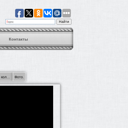
Контакты
Фасадные панели FineBer (Файнбер) коллекция «Облицовочный кирпич».
Фото.