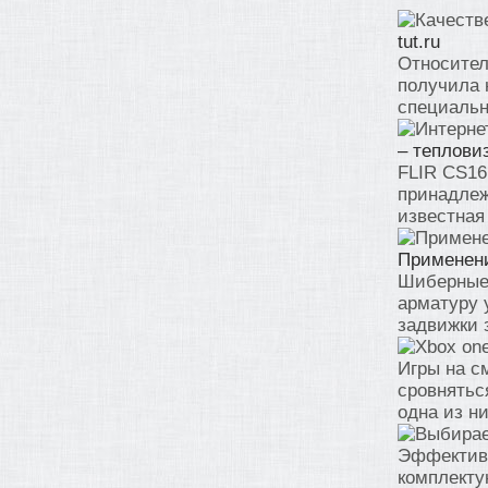
tut.ru
Относител
получила 
специально
– теплови
FLIR CS16
принадлеж
известная 
Применени
Шиберные
арматуру 
задвижки 
Игры на с
сровнятьс
одна из ни
Эффективн
комплекту