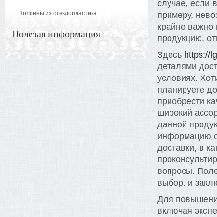
случае, если 
Колонны из стеклопластика
примеру, нево
крайне важно 
Полезая информация
продукцию, о
Здесь
https://
деталями дост
условиях. Хот
планируете до
приобрести ка
широкий ассо
данной продук
информацию о 
доставки, в к
проконсультир
вопросы. Пол
выбор, и закл
Для повышени
включая экспе