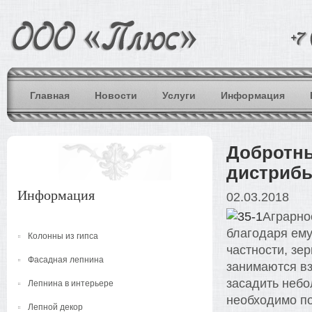
Главная
Новости
Услуги
Информация
Добротны
дистриб
Информация
02.03.2018
Аграрно
благодаря ем
Колонны из гипса
частности, зе
Фасадная лепнина
занимаются вз
засадить небол
Лепнина в интерьере
необходимо по
Лепной декор