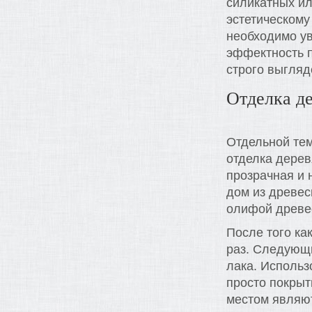
силикатных ил
эстетическому
необходимо ув
эффектность п
строго выгляд
Отделка д
Отдельной те
отделка дерев
прозрачная и 
дом из древес
олифой древес
После того ка
раз. Следующ
лака. Использ
просто покрыт
местом являю