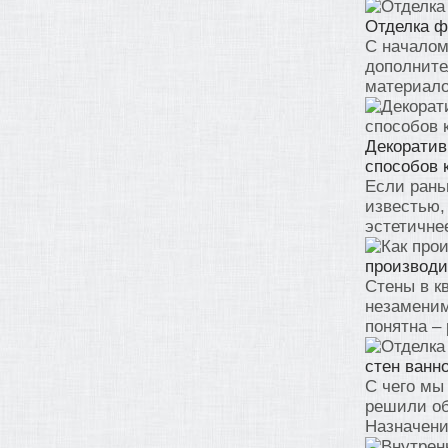
Отделка ф
С началом
дополните
материало
Декоратив
способов 
Если рань
известью,
эстетичнее
производи
Стены в к
незаменим
понятна – 
стен ванн
С чего мы
решили об
Назначение