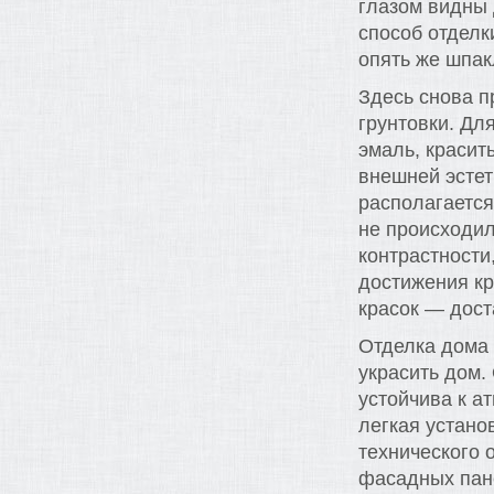
глазом видны
способ отделк
опять же шпак
Здесь снова п
грунтовки. Дл
эмаль, красит
внешней эстет
располагается
не происходил
контрастности
достижения кр
красок — дост
Отделка дома
украсить дом.
устойчива к а
легкая устано
технического 
фасадных пан