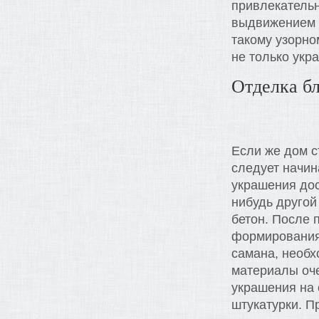
привлекательн
выдвижением к
такому узорно
не только укр
Отделка б
Если же дом с
следует начин
украшения дос
нибудь другой
бетон. После 
формирования
самана, необх
материалы оче
украшения на 
штукатурки. П