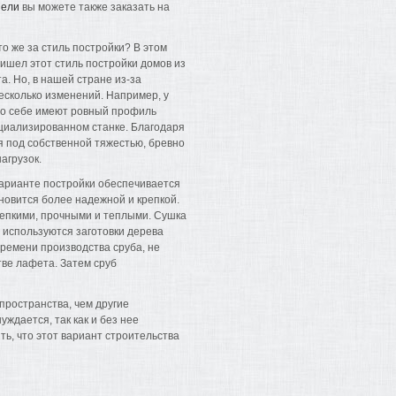
нели
вы можете также заказать на
о же за стиль постройки? В этом
ришел этот стиль постройки домов из
а. Но, в нашей стране из-за
есколько изменений. Например, у
 по себе имеют ровный профиль
циализированном станке. Благодаря
я под собственной тяжестью, бревно
агрузок.
варианте постройки обеспечивается
новится более надежной и крепкой.
репкими, прочными и теплыми. Сушка
» используются заготовки дерева
времени производства сруба, не
тве лафета. Затем сруб
пространства, чем другие
ждается, так как и без нее
ть, что этот вариант строительства