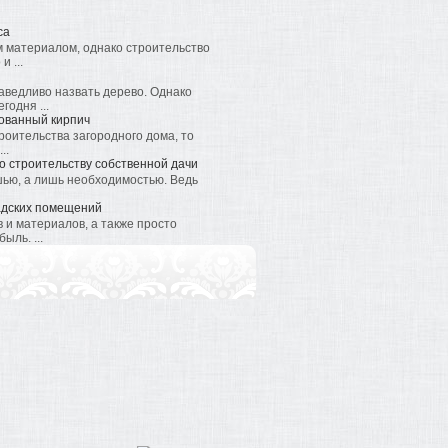
са
 материалом, однако строительство
 ...
ведливо назвать дерево. Однако
годня ...
ованный кирпич
роительства загородного дома, то
..
по строительству собственной дачи
шью, а лишь необходимостью. Ведь
адских помещений
 и материалов, а также просто
ыль. ...