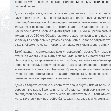
которого будет возводиться ваше жилище.
Кровельные сэндвич па
сайте stimet.ru.
Дома из лафета – довольно новое направление в строительстве. Чт
случаи при строительстве используют, а особенно ручную рубку. П
Швеции, Финляндии и Норвегии, где главное в доме – тепло и защит
климатических особенностей в стиль «лафет» было предвнесено н
нас используются бревна с диаметром 300-500 мм, а бревна сами
толщиной до 280 мм. Обрабатывается лафет по всей длине на спе
крепежу на специальные угловые соединения, которое закрываетс
в дальнейшем не может повернуться даже от сильных внутренних н
Такой вариант крепежа называют «норвежский замок». При таком 
отличная усадка и высыхание материала, а значит и постройка ста
Не зря дома, построенные таким способом, считаются наиболее к
дерева происходит сразу при срубе, так как для «лафетного стиля
естественной влажности. Таким же образом, можно сэкономить на 
суша его дополнительно, а это благоприятно сказывается на качес
демонтируется и перевозится на место строительства.
Дома из лафета отлично сберегают тепло, а внутри имеют больше 
деревянные дома. В дополнительной отделке такой дом так же не ну
выглядит он достойно и эстетически привлекательно. Стоит отмети
используется и при постройке бань, саун и загонов для животных.