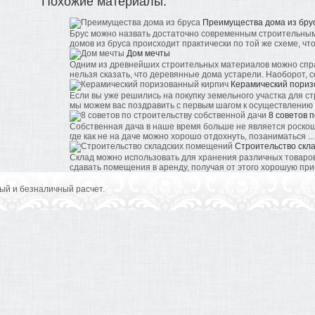
Похожие материалы:
Преимущества дома из бру
Брус можно назвать достаточно современным строительным
домов из бруса происходит практически по той же схеме, что и
Дом мечты
Одним из древнейших строительных материалов можно спра
нельзя сказать, что деревянные дома устарели. Наоборот, се
Керамический пориз
Если вы уже решились на покупку земельного участка для ст
мы можем вас поздравить с первым шагом к осуществлению .
8 советов 
Собственная дача в наше время больше не является роско
где как не на даче можно хорошо отдохнуть, позаниматься ...
Строительство скл
Склад можно использовать для хранения различных товаров
сдавать помещения в аренду, получая от этого хорошую приб
ый и безналичный расчет.