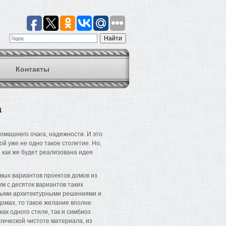
Контакты
а
омашнего очага, надежности. И это
ой уже не одно такое столетие. Но,
 как же будет реализована идея
вых вариантов проектов домов из
м с десяток вариантов таких
ьными архитектурными решениями и
омах, то такое желание вполне
ак одного стиля, так и симбиоз
огической чистоте материала, из