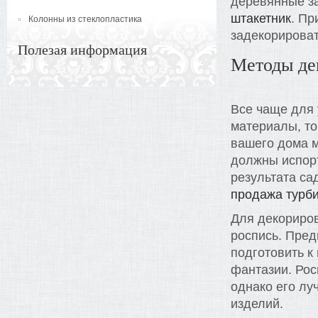
деревянные за
штакетник
. Пр
Колонны из стеклопластика
задекорироват
Полезая информация
Методы де
Все чаще для
материалы, то
вашего дома м
должны испорт
результата са
продажа турби
Для декориро
роспись. Пред
подготовить к
фантазии. Рос
однако его лу
изделий.