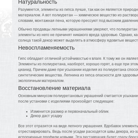
Натуральность
Разумеется, элементы из гипса лучше, так как он является природ
материалом. А вот полиуретан — химическое вещество из раствор
словами, монтажная пена, которую прессуют под высоким давлени
Обычно продавцы лепными украшениями уверяют, что полиуретан о
элементы из него не причинят никакого вреда здоровью. Однако, ка
солнца такой декор может выделять в атмосферу ядовитые вещест
Невоспламеняемость
Гипс обладает отличной устойчивостью к влаге. К тому же он явля
Элементы из полиуретана, наоборот, хорошо горят, а еще при эт
цианид. Причем даже при усыхании изделия из полиуретана спос
синтетические вещества. Лепнина из гипса опасности для здоровья
экологичным материалом.
Восстановление материала
Основным минусом полиуретановых украшений считается усыхание
после установки с изделиями произойдет следующее:
Изменится размер и первоначальный облик
Декор даст усадку
Все этот отразится на виде лепного украшения. Вдобавок элемент
отреставрировать. Ведь после усадки расходятся швы декора, из-з
испорченные профили новыми. Эта реставрация будет сразу бросать