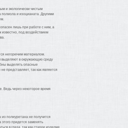
ным и экологически чистым
а полиола и изоцианата. Другими
ем.
пасен лишь при работе с ним, а
к известно, под воздействием
ва.
ется негорючим материалом.
ом выделяют в окружающую среду
обны выделять опасные
 не представляет, так как является
. Ведь через некоторое время
ы из полиуретана не получится
а этого придется заменять
ся в глаза, так как старое изделие