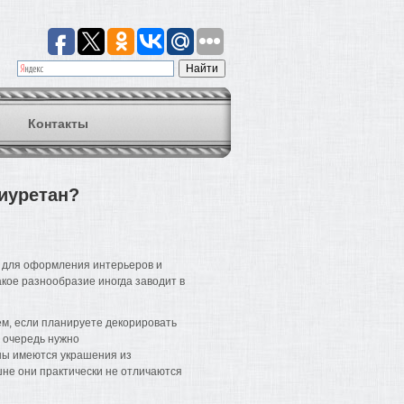
Контакты
иуретан?
 для оформления интерьеров и
акое разнообразие иногда заводит в
ем, если планируете декорировать
ю очередь нужно
ны имеются украшения из
шне они практически не отличаются