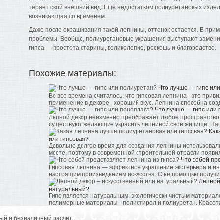
теряет свой внешний вид. Еще недостатком полиуретановых издел
возникающая со временем.
Даже после окрашивания такой лепнины, оттенок остается. В при
проблемы. Вообще, полиуретановые украшения выступают заменит
гипса — простота старины, великолепие, роскошь и благородство.
Похожие материалы:
Что лучше — гипс ил
Во все времена считалось, что гипсовая лепнина - это приви
применение в декоре - хороший вкус. Лепнина способна созд
Что лучше — гипс или
Лепной декор неизменно преображает любое пространство,
существуют желающие украсить лепниной свое жилище. Наше 
Как
или гипсовая?
Довольно долгое время для создания лепнины использовали 
месте, поэтому в современной строительной отрасли появили
Что собой пр
Гипсовая лепнина — эффектное украшение экстерьера и инт
настоящим произведением искусства. С ее помощью получитс
Лепной
натуральный?
Гипс является натуральным, экологически чистым материал
полимерные материалы - полистирол и полиуретан. Красота 
ый и безналичный расчет.