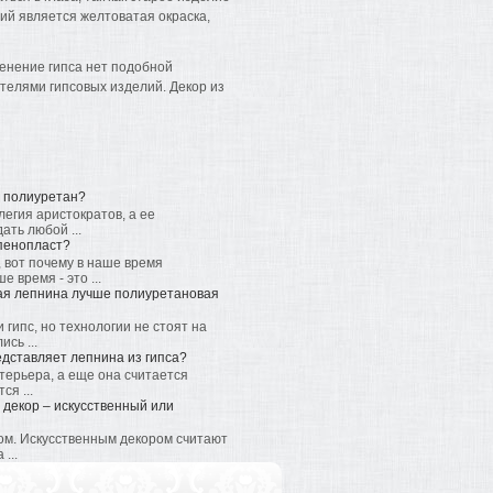
ий является желтоватая окраска,
менение гипса нет подобной
елями гипсовых изделий. Декор из
и полиуретан?
легия аристократов, а ее
ать любой ...
 пенопласт?
 вот почему в наше время
время - это ...
ая лепнина лучше полиуретановая
гипс, но технологии не стоят на
сь ...
едставляет лепнина из гипса?
ерьера, а еще она считается
я ...
 декор – искусственный или
ом. Искусственным декором считают
...