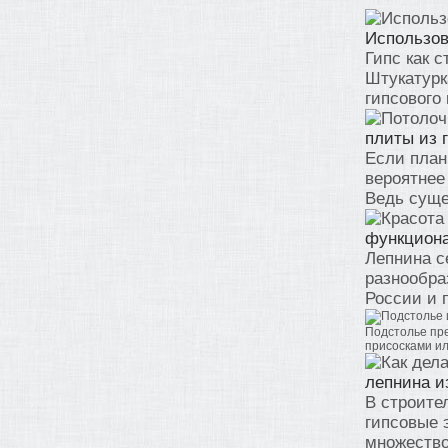
Использов
Гипс как 
Штукатурк
гипсового 
плиты из 
Если план
вероятнее
Ведь сущес
функциона
Лепнина с
разнообра
России и п
Подстолье пре
присосками ил
лепнина и
В строите
гипсовые 
множество