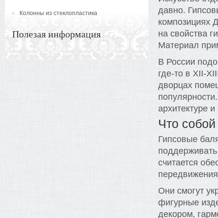
давно. Гипсов
Колонны из стеклопластика
композициях Д
Полезая информация
на свойства г
Материал при
В России подо
где-то в XII-X
дворцах помещ
популярности.
архитектуре и
Что собой
Гипсовые бал
поддерживать 
считается обе
передвижения 
Они смогут ук
фигурные изде
декором, гарм