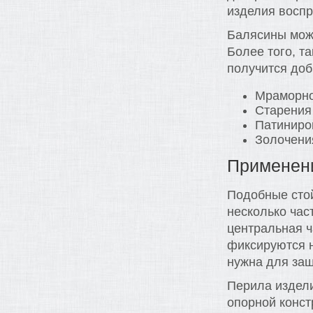
изделия восп
Балясины можн
Более того, т
получится до
Мраморно
Старения
Патиниро
Золочени
Применен
Подобные стой
несколько час
центральная ч
фиксируются н
нужна для защ
Перила издели
опорной конст